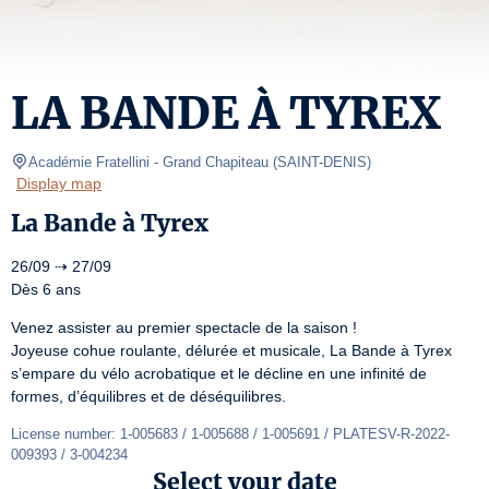
LA BANDE À TYREX
Académie Fratellini
- Grand Chapiteau 
(
SAINT-DENIS
)
Display map
La Bande à Tyrex
26/09 ⇢ 27/09

Dès 6 ans
Venez assister au premier spectacle de la saison !

Joyeuse cohue roulante, délurée et musicale, La Bande à Tyrex 
s’empare du vélo acrobatique et le décline en une infinité de 
formes, d’équilibres et de déséquilibres.
License number: 1-005683 / 1-005688 / 1-005691 / PLATESV-R-2022-
009393 / 3-004234
Select your date