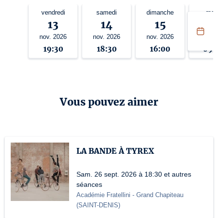
vendredi
samedi
dimanche
mar
13
14
15
1
nov. 2026
nov. 2026
nov. 2026
nov. 
19:30
18:30
16:00
09:
Vous pouvez aimer
LA BANDE À TYREX
Sam. 26 sept. 2026 à 18:30 et autres
séances
Académie Fratellini
- Grand Chapiteau
(
SAINT-DENIS
)